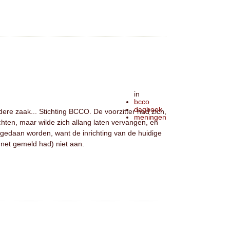
in
bcco
dagboek
ere zaak... Stichting BCCO. De voorzitter had zich,
meningen
ichten, maar wilde zich allang laten vervangen, en
gedaan worden, want de inrichting van de huidige
net gemeld had) niet aan.