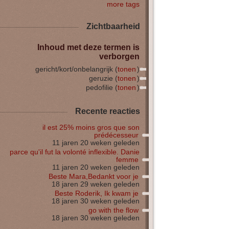
more tags
Zichtbaarheid
Inhoud met deze termen is
verborgen
gericht/kort/onbelangrijk (
tonen
)
geruzie (
tonen
)
pedofilie (
tonen
)
Recente reacties
il est 25% moins gros que son
prédécesseur
11 jaren 20 weken geleden
parce qu'il fut la volonté inflexible. Danie
femme
11 jaren 20 weken geleden
Beste Mara,Bedankt voor je
18 jaren 29 weken geleden
Beste Roderik, Ik kwam je
18 jaren 30 weken geleden
go with the flow
18 jaren 30 weken geleden