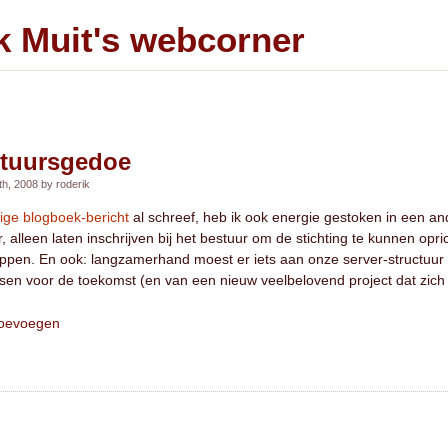
k Muit's webcorner
tuursgedoe
h, 2008 by roderik
rige blogboek-bericht
al schreef, heb ik ook energie gestoken in een and
, alleen laten inschrijven bij het bestuur om de stichting te kunnen opr
appen. En ook: langzamerhand moest er iets aan onze server-structuur 
sen voor de toekomst (en van een nieuw veelbelovend project dat zich 
toevoegen