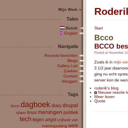
Roderi
Mijn Werk
Talen
Dutch
Start
English
Bcco
BCCO bes
Navigatie
Posted on November 11t
Recente berichten
Blogs
Zoals ik in
mijn vo
Gallery List
3 1/2 jaar daarvoor
Zoeken
ging nu echt opst
Contact
server kon de wen
Inloggen
roderik's blog
Nieuwe reactie 
Tags
Meer lezen
Quote
dagboek
drupal
diary
bcco
meningen
linux
politiek
islam
tech
tegen angst
vrijheid van
werk
meningsuiting