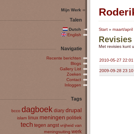
Roderi
Mijn Werk
Talen
Dutch
Start
»
maart/april
English
Revisies
Met revisies kunt 
Navigatie
Recente berichten
2010-05-27 22:01
Blogs
Gallery List
2009-09-28 23:10
Zoeken
Contact
Inloggen
Tags
dagboek
drupal
diary
bcco
meningen
linux
politiek
islam
tech
tegen angst
vrijheid van
werk
meningsuiting