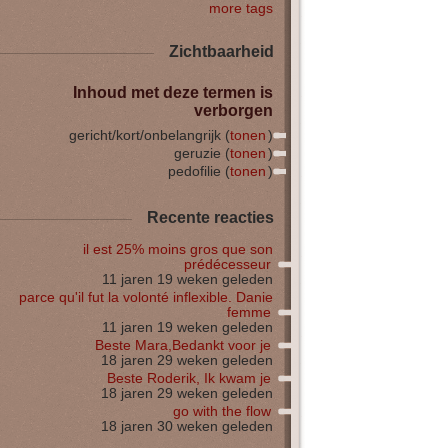
more tags
Zichtbaarheid
Inhoud met deze termen is
verborgen
gericht/kort/onbelangrijk (
tonen
)
geruzie (
tonen
)
pedofilie (
tonen
)
Recente reacties
il est 25% moins gros que son
prédécesseur
11 jaren 19 weken geleden
parce qu'il fut la volonté inflexible. Danie
femme
11 jaren 19 weken geleden
Beste Mara,Bedankt voor je
18 jaren 29 weken geleden
Beste Roderik, Ik kwam je
18 jaren 29 weken geleden
go with the flow
18 jaren 30 weken geleden