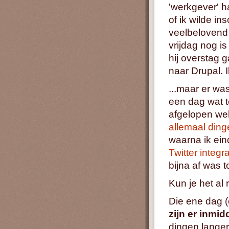
'werkgever' h
of ik wilde i
veelbelovend 
vrijdag nog i
hij overstag g
naar Drupal. 
...maar er wa
een dag wat t
afgelopen we
allemaal
ding
waarna ik eind
Twitter integr
bijna af was t
Kun je het al
Die ene dag (
zijn er inmid
dingen langer