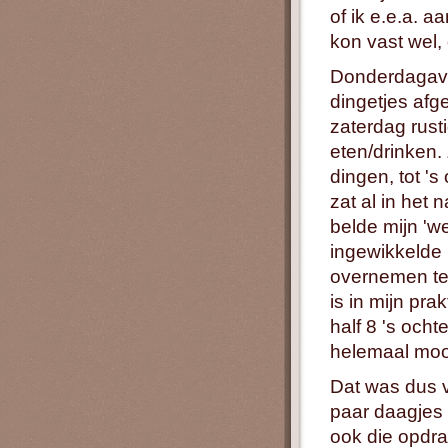
of ik e.e.a. 
kon vast wel, 
Donderdaga
dingetjes afg
zaterdag rust
eten/drinken
dingen, tot '
zat al in het
belde mijn 'w
ingewikkelde 
overnemen ter
is in mijn pra
half 8 's och
helemaal moo
Dat was dus v
paar daagjes 
ook die opdrac