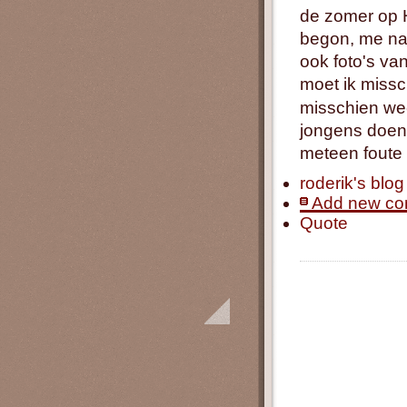
de zomer op 
begon, me naa
ook foto's va
moet ik miss
misschien w
jongens doen d
meteen foute 
roderik's blog
Add new c
Quote