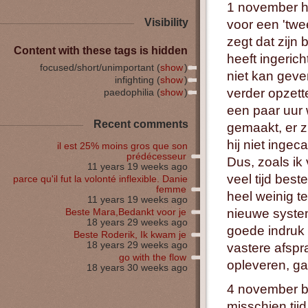
1 november he
Visibility
voor een 'twe
zegt dat zijn 
Content with these tags is hidden
heeft ingerich
focused/short/unimportant (
show
)
niet kan geve
infighting (
show
)
verder opzett
paedophilia (
show
)
een paar uur
Recent comments
gemaakt, er z
hij niet ingec
il est 25% moins gros que son
prédécesseur
Dus, zoals ik
11 years 19 weeks ago
veel tijd bes
parce qu'il fut la volonté inflexible. Danie
femme
heel weinig t
11 years 19 weeks ago
nieuwe system
Beste Mara,Bedankt voor je
18 years 29 weeks ago
goede indruk 
Beste Roderik, Ik kwam je
18 years 29 weeks ago
vastere afspr
go with the flow
opleveren, ga
18 years 30 weeks ago
4 november be
misschien tijd