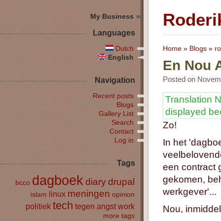
Roderi
My Business
Languages
Dutch
Home
»
Blogs
»
ro
English
En Nou A
Posted on Novemb
Navigation
Recent posts
Translation N
Blogs
displayed b
Gallery List
Search
Zo!
Contact
Log in
In het 'dagboe
veelbelovende
Tags
een contract g
dagboek
gekomen, beha
diary
drupal
bcco
werkgever'...
meningen
linux
islam
opinion
tech
politiek
tegen angst
work
Nou, inmiddel
more tags