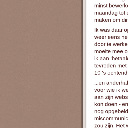
minst bewerke
maandag tot 
maken om din
Ik was daar o
weer eens hel
door te werken
moeite mee om
ik aan 'betaa
tevreden met 
10 's ochten
...en anderha
voor wie ik w
aan zijn webs
kon doen - en
nog opgebeld 
miscommunicat
zou zijn. Het 