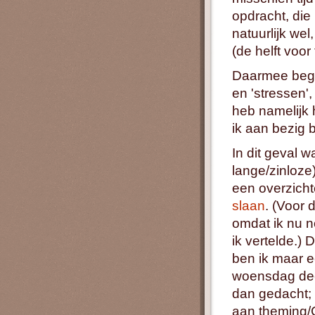
opdracht, die
natuurlijk we
(de helft voor
Daarmee begon
en 'stressen',
heb namelijk 
ik aan bezig 
In dit geval 
lange/zinloze
een overzicht
slaan
. (Voor 
omdat ik nu n
ik vertelde.)
ben ik maar e
woensdag dee
dan gedacht; 
aan theming/CS