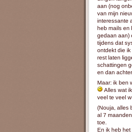
aan (nog onb
van mijn nieu
interessante a
heb mails en
gedaan aan) d
tijdens dat s
ontdekt die ik
rest laten lig
schattingen g
en dan achter
Maar: ik ben w
Alles wat ik
veel te veel
(Nouja, alles 
al 7 maanden 
toe.
En ik heb het