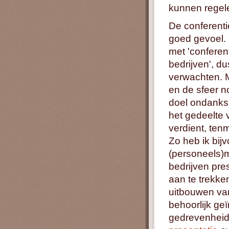
kunnen regel
De conferenti
goed gevoel. 
met 'conferent
bedrijven', du
verwachten. 
en de sfeer 
doel ondanks 
het gedeelte 
verdient, tenm
Zo heb ik bijv
(personeels)
bedrijven pr
aan te trekke
uitbouwen van
behoorlijk ge
gedrevenheid