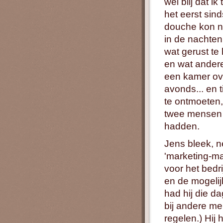
wel blij dat i
het eerst sin
douche kon n
in de nachten
wat gerust te
en wat andere
een kamer ove
avonds... en t
te ontmoeten
twee mensen (
hadden.
Jens bleek, n
'marketing-ma
voor het bedr
en de mogelij
had hij die d
bij andere me
regelen.) Hij