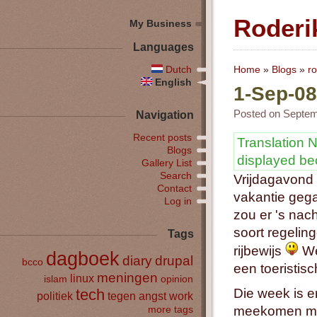
Roderi
My Business
Languages
Dutch
Home
»
Blogs
»
ro
English
1-Sep-08
Posted on Septem
Navigation
Recent posts
Translation N
Blogs
displayed b
Gallery List
Search
Vrijdagavond 
Contact
vakantie gega
Log in
zou er 's nac
soort regelin
Tags
rijbewijs
We
dagboek
diary
drupal
bcco
een toeristis
meningen
linux
islam
opinion
tech
Die week is e
politiek
tegen angst
work
meekomen met 
more tags