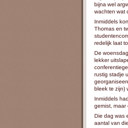
bijna wel ar
wachten wat 
Inmiddels kon
Thomas en tw
studentencom
redelijk laat
De woensdag,
lekker uitslap
conferentieg
rustig stadje
georganiseerd
bleek te zijn
Inmiddels had
gemist, maar 
Die dag was e
aantal van di