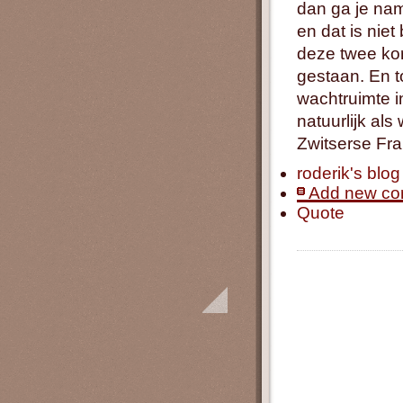
dan ga je nam
en dat is niet 
deze twee ko
gestaan. En to
wachtruimte in
natuurlijk al
Zwitserse Fra
roderik's blog
Add new c
Quote