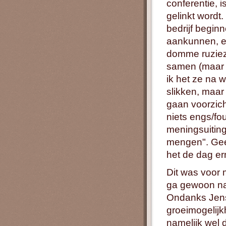
conferentie, i
gelinkt wordt
bedrijf begin
aankunnen, e
domme ruziez
samen (maar v
ik het ze na 
slikken, maar
gaan voorzich
niets engs/fo
meningsuiting
mengen". Gee
het de dag er
Dit was voor m
ga gewoon na
Ondanks Jens'
groeimogelijk
namelijk wel 