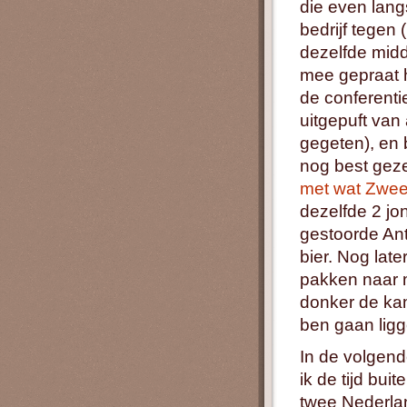
die even lan
bedrijf tegen
dezelfde midd
mee gepraat h
de conferenti
uitgepuft van
gegeten), en 
nog best geze
met wat Zwee
dezelfde 2 j
gestoorde An
bier. Nog late
pakken naar mi
donker de ka
ben gaan ligg
In de volgend
ik de tijd bu
twee Nederlan