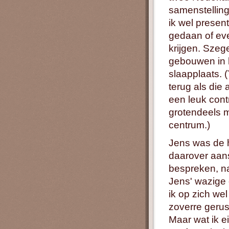
samenstelling
ik wel presen
gedaan of eve
krijgen. Szege
gebouwen in 
slaapplaats. 
terug als die
een leuk cont
grotendeels 
centrum.)
Jens was de h
daarover aans
bespreken, n
Jens' wazige 
ik op zich wel
zoverre gerust
Maar wat ik e