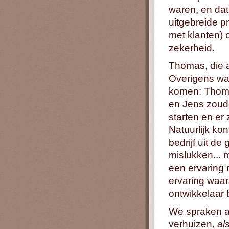
waren, en dat
uitgebreide 
met klanten) 
zekerheid.
Thomas, die a
Overigens was
komen: Thomas
en Jens zoud
starten en e
Natuurlijk ko
bedrijf uit d
mislukken... 
een ervaring r
ervaring waar
ontwikkelaar b
We spraken af
verhuizen,
al