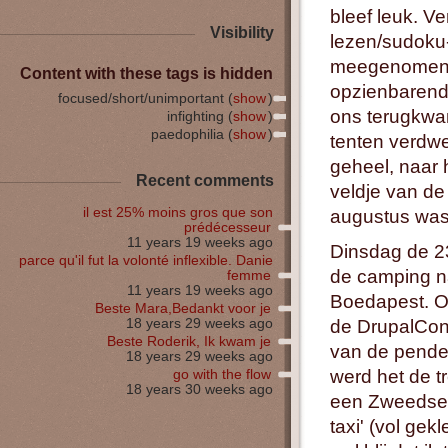
bleef leuk. Ve
Visibility
lezen/sudoku-
meegenomen sp
Content with these tags is hidden
opzienbarend
focused/short/unimportant (
show
)
ons terugkwa
infighting (
show
)
paedophilia (
show
)
tenten verdwe
geheel, naar
Recent comments
veldje van de
il est 25% moins gros que son
augustus was 
prédécesseur
11 years 19 weeks ago
Dinsdag de 23
parce qu'il fut la volonté inflexible. Danie
de camping na
femme
11 years 19 weeks ago
Boedapest. Op
Beste Mara,Bedankt voor je
18 years 29 weeks ago
de DrupalCon
Beste Roderik, Ik kwam je
van de pendel
18 years 29 weeks ago
werd het de tr
go with the flow
18 years 30 weeks ago
een Zweedse D
taxi' (vol ge