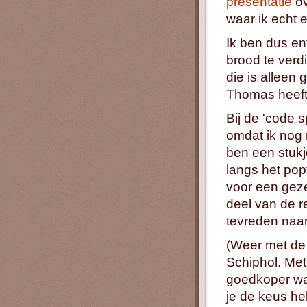
presentatie
ov
waar ik echt 
Ik ben dus en
brood te ver
die is alleen
Thomas heeft 
Bij de 'code s
omdat ik nog 
ben een stuk
langs het pop
voor een geze
deel van de r
tevreden naar
(Weer met de 
Schiphol. Met
goedkoper was
je de keus h