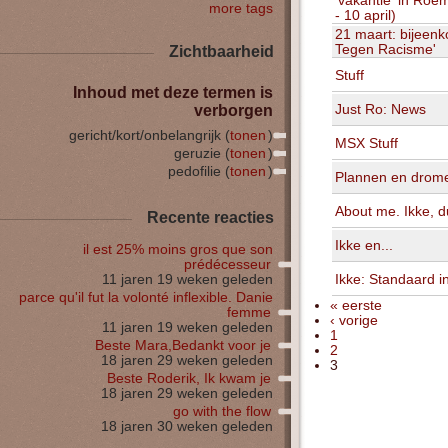
'vakantie' in Roe
more tags
- 10 april)
21 maart: bijeen
Tegen Racisme'
Zichtbaarheid
Stuff
Inhoud met deze termen is
Just Ro: News
verborgen
gericht/kort/onbelangrijk (
tonen
)
MSX Stuff
geruzie (
tonen
)
pedofilie (
tonen
)
Plannen en drom
About me. Ikke, d
Recente reacties
Ikke en...
il est 25% moins gros que son
prédécesseur
Ikke: Standaard i
11 jaren 19 weken geleden
parce qu'il fut la volonté inflexible. Danie
« eerste
femme
‹ vorige
11 jaren 19 weken geleden
1
Beste Mara,Bedankt voor je
2
18 jaren 29 weken geleden
3
Beste Roderik, Ik kwam je
18 jaren 29 weken geleden
go with the flow
18 jaren 30 weken geleden