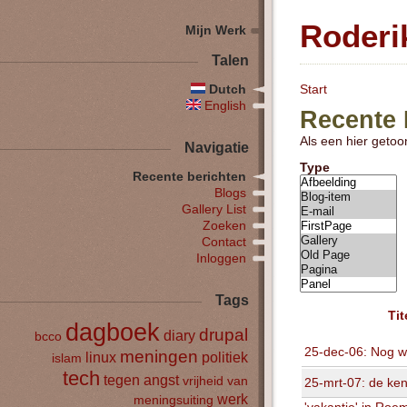
Roderi
Mijn Werk
Talen
Dutch
Start
English
Recente 
Als een hier getoon
Navigatie
Type
Recente berichten
Blogs
Gallery List
Zoeken
Contact
Inloggen
Tags
Tit
dagboek
drupal
diary
bcco
25-dec-06: Nog we
meningen
linux
politiek
islam
tech
tegen angst
vrijheid van
25-mrt-07: de ken
werk
meningsuiting