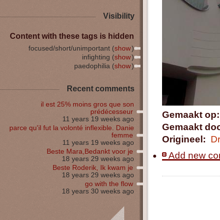
Visibility
Content with these tags is hidden
focused/short/unimportant (
show
)
infighting (
show
)
paedophilia (
show
)
Recent comments
il est 25% moins gros que son
prédécesseur
Gemaakt op
11 years 19 weeks ago
Gemaakt do
parce qu'il fut la volonté inflexible. Danie
femme
Origineel:
D
11 years 19 weeks ago
Beste Mara,Bedankt voor je
Add new c
18 years 29 weeks ago
Beste Roderik, Ik kwam je
18 years 29 weeks ago
go with the flow
18 years 30 weeks ago