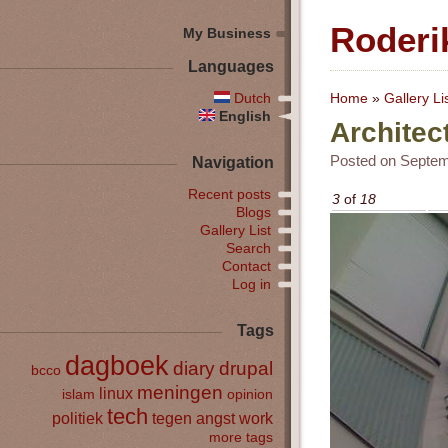
Roderi
My Business
Languages
Dutch
Home
»
Gallery Li
English
Architec
Posted on Septemb
Navigation
Recent posts
3
of
18
Blogs
Gallery List
Search
Contact
Log in
Tags
dagboek
diary
drupal
bcco
meningen
linux
islam
opinion
tech
politiek
tegen angst
work
more tags