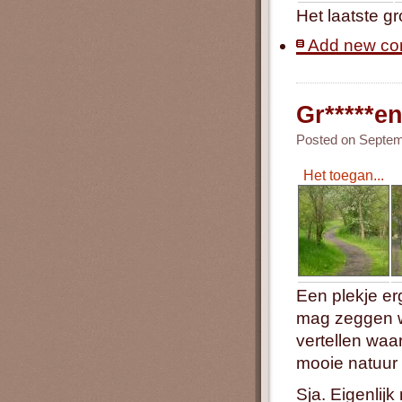
Het laatste gr
Add new c
Gr*****e
Posted on Septemb
Het toegan...
Een plekje e
mag zeggen wat
vertellen wa
mooie natuur 
Sja. Eigenlij