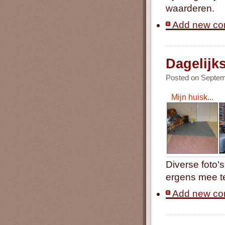
waarderen.
Add new c
Dagelijk
Posted on Septemb
Mijn huisk...
Diverse foto's
ergens mee 
Add new c