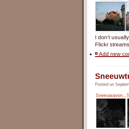
I don't usuall
Flickr streams
Add new c
Sneeuwt
Posted on Septemb
Sneeuwavon...