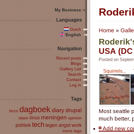
Roderi
My Business
Languages
Dutch
Home
»
Galle
English
Roderik'
Navigation
USA (DC /
Recent posts
Posted on Septemb
Blogs
Gallery List
Squirrels...
Search
Contact
Log in
Tags
dagboek
diary
drupal
Most seattle 
bcco
meningen
linux
much better,
islam
opinion
tech
politiek
tegen angst
work
Add new c
more tags