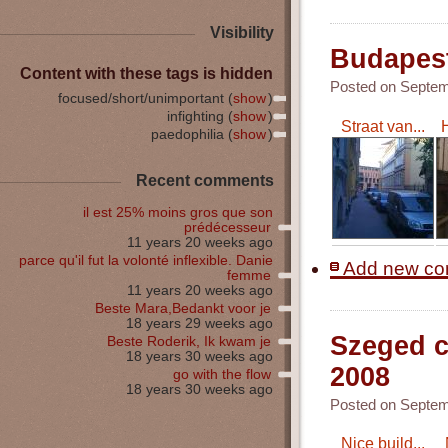
Visibility
Budapest
Content with these tags is hidden
Posted on Septemb
focused/short/unimportant (
show
)
infighting (
show
)
Straat van...
H
paedophilia (
show
)
Recent comments
il est 25% moins gros que son
prédécesseur
11 years 20 weeks ago
parce qu'il fut la volonté inflexible. Danie
Add new c
femme
11 years 20 weeks ago
Beste Mara,Bedankt voor je
18 years 29 weeks ago
Szeged c
Beste Roderik, Ik kwam je
18 years 30 weeks ago
2008
go with the flow
18 years 30 weeks ago
Posted on Septemb
Nice build...